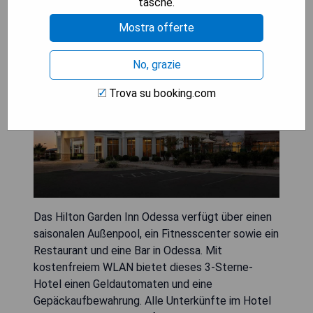
tasche.
Hilton Garden Inn Odessa
Mostra offerte
No, grazie
Trova su booking.com
Das Hilton Garden Inn Odessa verfügt über einen
saisonalen Außenpool, ein Fitnesscenter sowie ein
Restaurant und eine Bar in Odessa. Mit
kostenfreiem WLAN bietet dieses 3-Sterne-
Hotel einen Geldautomaten und eine
Gepäckaufbewahrung. Alle Unterkünfte im Hotel