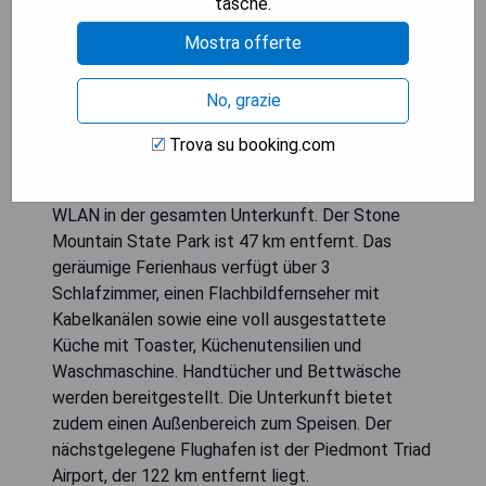
tasche.
Mostra offerte
No, grazie
Trova su booking.com
Das Mountain-View Galax Home Near Hiking!
befindet sich in Galax und bietet kostenfreies
WLAN in der gesamten Unterkunft. Der Stone
Mountain State Park ist 47 km entfernt. Das
geräumige Ferienhaus verfügt über 3
Schlafzimmer, einen Flachbildfernseher mit
Kabelkanälen sowie eine voll ausgestattete
Küche mit Toaster, Küchenutensilien und
Waschmaschine. Handtücher und Bettwäsche
werden bereitgestellt. Die Unterkunft bietet
zudem einen Außenbereich zum Speisen. Der
nächstgelegene Flughafen ist der Piedmont Triad
Airport, der 122 km entfernt liegt.