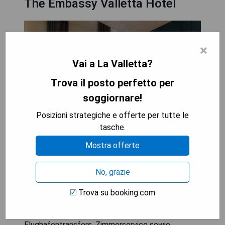
The Embassy Valletta Hotel
×
Vai a La Valletta?
Trova il posto perfetto per
soggiornare!
Posizioni strategiche e offerte per tutte le
tasche.
Mostra offerte
Das Embassy Valletta Hotel bietet einen
Außenpool, ein Fitnesscenter, eine Terrasse und
No, grazie
ein Restaurant im Herzen von Valletta. Dieses 4-
Sterne-Hotel verfügt über einen Geldautomaten
Trova su booking.com
und einen Concierge-Service. Die Unterkünfte
bieten eine 24-Stunden-Rezeption,
Flughafentransfers, Zimmerservice sowie