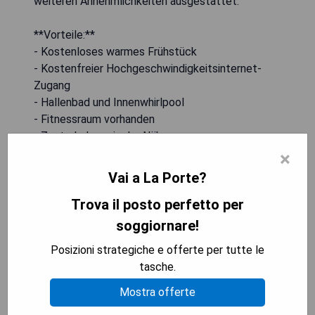
weiteren Annehmlichkeiten ausgestattet.
**Vorteile:**
- Kostenloses warmes Frühstück
- Kostenfreier Hochgeschwindigkeitsinternet-
Zugang
- Hallenbad und Innenwhirlpool
- Fitnessraum vorhanden
- Zentrale Lage in der Nähe von
Sehenswürdigkeiten
×
Vai a La Porte?
MOSTRA I PREZZI
Trova il posto perfetto per
soggiornare!
Posizioni strategiche e offerte per tutte le
Days Inn & Suites by Wyndham
tasche.
La Porte
Mostra offerte