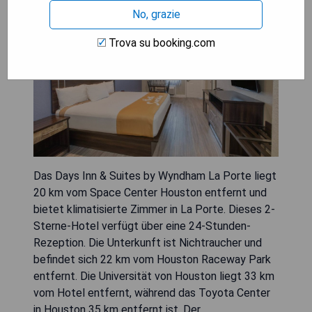
No, grazie
Trova su booking.com
Das Days Inn & Suites by Wyndham La Porte liegt
20 km vom Space Center Houston entfernt und
bietet klimatisierte Zimmer in La Porte. Dieses 2-
Sterne-Hotel verfügt über eine 24-Stunden-
Rezeption. Die Unterkunft ist Nichtraucher und
befindet sich 22 km vom Houston Raceway Park
entfernt. Die Universität von Houston liegt 33 km
vom Hotel entfernt, während das Toyota Center
in Houston 35 km entfernt ist. Der