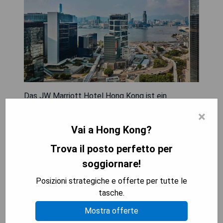
Das JW Marriott Hotel Hong Kong ist ein
luxuriöses Hotel mit einem Außenpool und
×
befindet sich über dem renommierten Pacific
Vai a Hong Kong?
Place Complex, welcher direkten Zugang zur
Admiralty MTR U-Bahn Station und zum Pacific
Trova il posto perfetto per
Place Einkaufszentrum bietet. Gäste können sich
soggiornare!
am beheizten Außenpool entspannen oder die
kostenlosen Internetverbindungen im Zimmer
Posizioni strategiche e offerte per tutte le
sowie im Lobbybereich nutzen. Das preisgekrönte
tasche.
Man Ho Restaurant serviert authentische
Mostra offerte
kantonesische Küche, während die Fish Bar