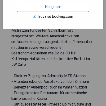
frischen Fisch und Meeresfrüchte anbietet. Die
No, grazie
eleganten Zimmer bieten große Fenster mit
atemberaubendem Blick auf die Stadt Hongkong,
Trova su booking.com
den Victoria Hafen oder die umliegenden Berge
und sind mit maßgeschneiderten 7-Lagen-
Matratzen für besten Schlafkomfort
ausgestattet. Weitere Annehmlichkeiten
umfassen einen gut ausgestatteten Fitnessclub
mit Sauna sowie verschiedene
Gastronomieoptionen wie Dolce 88 für
Kaffeespezialitäten und das kreative Buffet im
JW Cafe.
- Direkter Zugang zur Admiralty MTR Station
- Atemberaubende Ausblicke von den Zimmern
- Beheizter Außenpool auch im Winter nutzbar
- Preisgekröntes Restaurant für authentische
kantonesische Küche
- Gut ausgestatteter Fitnessclub mit Sauna und