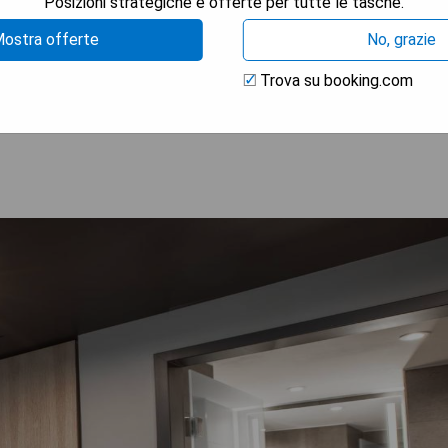
Posizioni strategiche e offerte per tutte le tasche.
iten
ostra offerte
No, grazie
Trova su booking.com
TRA I PREZZI