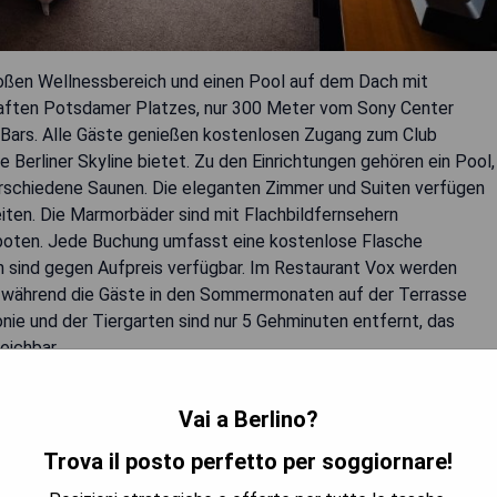
roßen Wellnessbereich und einen Pool auf dem Dach mit
haften Potsdamer Platzes, nur 300 Meter vom Sony Center
d Bars. Alle Gäste genießen kostenlosen Zugang zum Club
 Berliner Skyline bietet. Zu den Einrichtungen gehören ein Pool,
erschiedene Saunen. Die eleganten Zimmer und Suiten verfügen
ten. Die Marmorbäder sind mit Flachbildfernsehern
boten. Jede Buchung umfasst eine kostenlose Flasche
sind gegen Aufpreis verfügbar. Im Restaurant Vox werden
rt, während die Gäste in den Sommermonaten auf der Terrasse
nie und der Tiergarten sind nur 5 Gehminuten entfernt, das
eichbar.
Vai a Berlino?
eich
Trova il posto perfetto per soggiornare!