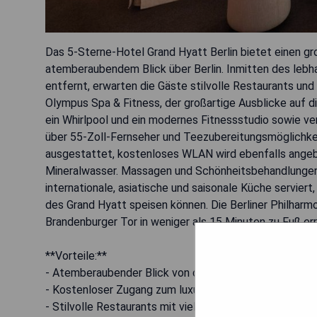
Das 5-Sterne-Hotel Grand Hyatt Berlin bietet einen g
atemberaubendem Blick über Berlin. Inmitten des leb
entfernt, erwarten die Gäste stilvolle Restaurants un
Olympus Spa & Fitness, der großartige Ausblicke auf die
ein Whirlpool und ein modernes Fitnessstudio sowie v
über 55-Zoll-Fernseher und Teezubereitungsmöglichkei
ausgestattet, kostenloses WLAN wird ebenfalls ange
Mineralwasser. Massagen und Schönheitsbehandlungen 
internationale, asiatische und saisonale Küche servie
des Grand Hyatt speisen können. Die Berliner Philharmo
Brandenburger Tor in weniger als 15 Minuten zu Fuß err
**Vorteile:**
- Atemberaubender Blick von der Dachterrasse
- Kostenloser Zugang zum luxuriösen Spa & Fitnessber
- Stilvolle Restaurants mit vielfältiger Küche