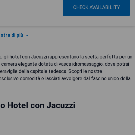
CHECK AVAILABILITY
stra di più
no, gli hotel con Jacuzzi rappresentano la scelta perfetta per un
na camera elegante dotata di vasca idromassaggio, dove potrai
eraviglie della capitale tedesca. Scopri le nostre
esclusive comodità e lasciati avvolgere dal fascino unico della
no Hotel con Jacuzzi