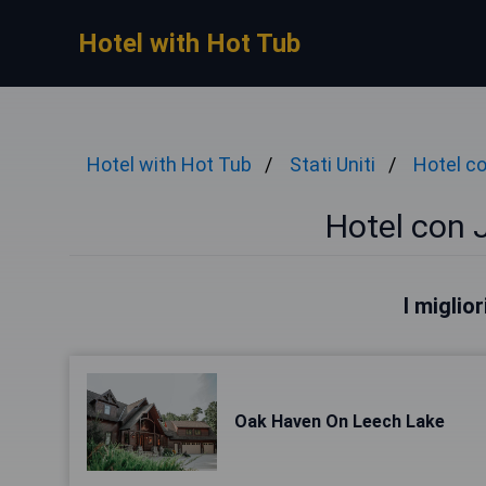
Hotel with Hot Tub
Hotel with Hot Tub
Stati Uniti
Hotel c
Hotel con 
I miglio
Oak Haven On Leech Lake