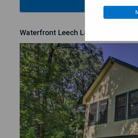
MOS
M
Waterfront Leech Lake Cabin with Do