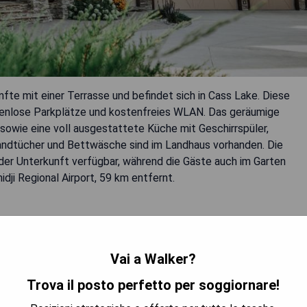
fte mit einer Terrasse und befindet sich in Cass Lake. Diese
stenlose Parkplätze und kostenfreies WLAN. Das geräumige
sowie eine voll ausgestattete Küche mit Geschirrspüler,
ndtücher und Bettwäsche sind im Landhaus vorhanden. Die
 der Unterkunft verfügbar, während die Gäste auch im Garten
ji Regional Airport, 59 km entfernt.
Vai a Walker?
Trova il posto perfetto per soggiornare!