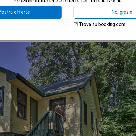
Posizioni strategiche e offerte per tutte le tasche.
TRA I PREZZI
ostra offerte
No, grazie
Trova su booking.com
ck, Fire Pit