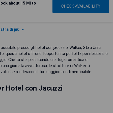
ock about 15 Mi to
CHECK AVAILABILITY
stra di più
ossibile presso gli hotel con jacuzzi a Walker, Stati Uniti.
o, questi hotel offrono l'opportunità perfetta per rilassarsi e
ggio. Che tu stia pianificando una fuga romantica o
una giornata avventurosa, le strutture di Walker ti
zati che renderanno il tuo soggiorno indimenticabile.
r Hotel con Jacuzzi