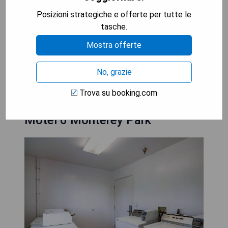
- Familienfreundliche Zimmer
Posizioni strategiche e offerte per tutte le
- Zentrale Lage zu zahlreichen
tasche.
Sehenswürdigkeiten
- Hilfsbereites Personal am Empfang
Mostra offerte
No, grazie
MOSTRA I PREZZI
Trova su booking.com
Motel 6 Monterey Park