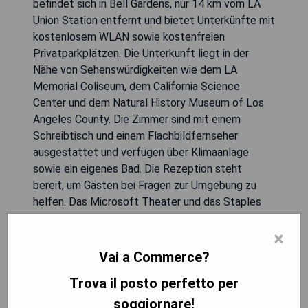
befindet sich in Bell Gardens, nur 14 km vom LA
Union Station entfernt und bietet Unterkünfte mit
kostenlosem WLAN sowie kostenfreien
Privatparkplätzen. Die Unterkunft liegt in der
Nähe von Sehenswürdigkeiten wie dem LA
Memorial Coliseum, dem California Science
Center und dem Natural History Museum of Los
Angeles County. Die Zimmer sind mit einem
Schreibtisch und einem Flachbildfernseher
ausgestattet und verfügen über Klimaanlage
sowie ein eigenes Bad. Die Rezeption steht
bereit, um Gästen bei Fragen zur Umgebung zu
helfen. Das Microsoft Theater und das Staples
Center sind jeweils 16 km entfernt, während der
×
nächste Flughafen, der Long Beach Airport, 21 km
entfernt ist.
Vai a Commerce?
Trova il posto perfetto per
- Kostenloses WLAN
- Kostenlose Parkplätze
soggiornare!