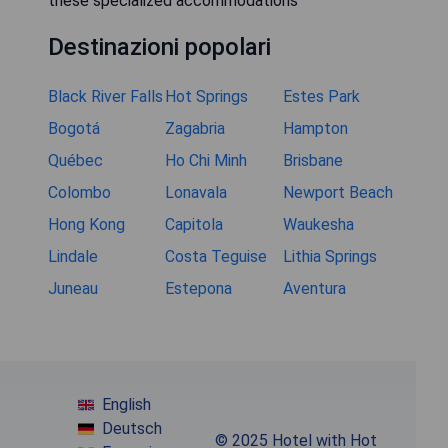
these specialized accommodations
Destinazioni popolari
Black River Falls
Hot Springs
Estes Park
Bogotá
Zagabria
Hampton
Québec
Ho Chi Minh
Brisbane
Colombo
Lonavala
Newport Beach
Hong Kong
Capitola
Waukesha
Lindale
Costa Teguise
Lithia Springs
Juneau
Estepona
Aventura
English
Deutsch
© 2025 Hotel with Hot