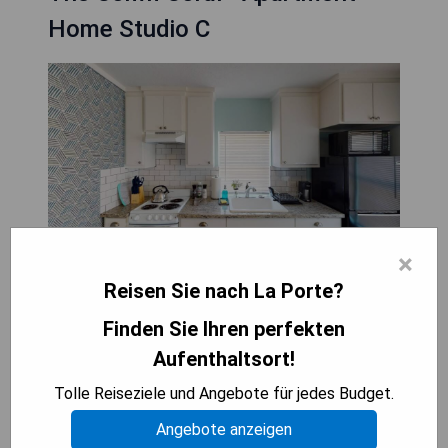
Home Studio C
×
Reisen Sie nach La Porte?
Das Comfi Coral - Apartment Home Studio C
Finden Sie Ihren perfekten
befindet sich in Baytown, 15 km vom Houston
Aufenthaltsort!
Raceway Park und 27 km vom Space Center
Tolle Reiseziele und Angebote für jedes Budget.
Houston entfernt. Die Unterkunft bietet
klimatisierte Zimmer mit Zugang zu einem Balkon,
Angebote anzeigen
kostenfreien Privatparkplätzen und kostenlosem