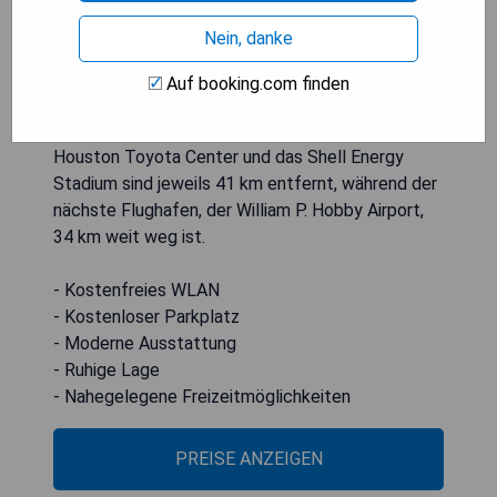
WLAN. Die Nichtraucherunterkunft liegt 39 km
Nein, danke
von der University of Houston entfernt und
besteht aus einem Schlafzimmer, einer voll
Auf booking.com finden
ausgestatteten Küche und einem Badezimmer.
Zudem ist ein Flachbild-TV vorhanden. Das
Houston Toyota Center und das Shell Energy
Stadium sind jeweils 41 km entfernt, während der
nächste Flughafen, der William P. Hobby Airport,
34 km weit weg ist.
- Kostenfreies WLAN
- Kostenloser Parkplatz
- Moderne Ausstattung
- Ruhige Lage
- Nahegelegene Freizeitmöglichkeiten
PREISE ANZEIGEN