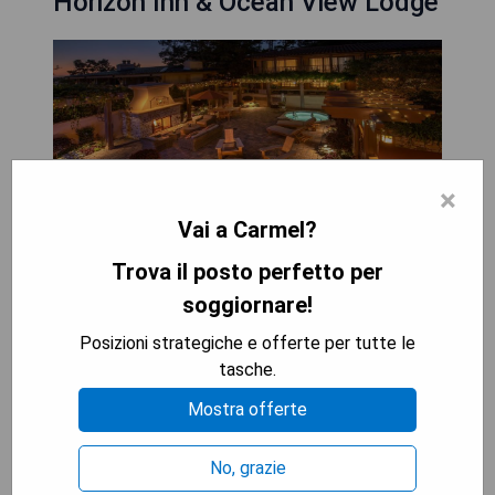
Horizon Inn & Ocean View Lodge
×
Vai a Carmel?
Trova il posto perfetto per
soggiornare!
Posizioni strategiche e offerte per tutte le
tasche.
Das Horizon Inn & Ocean View Lodge befindet
sich nur eine Meile vom Carmel Beach entfernt
Mostra offerte
und bietet einen Whirlpool sowie ein tägliches
kontinentales Frühstück. Es stehen kostenlose
No, grazie
Parkplätze zur Verfügung, und die Zimmer sind mit