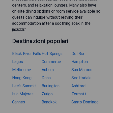
centers, and relaxation lounges. Many also have
on-site dining options or room service available so
guests can indulge without leaving their
accommodation after a soothing soak in the
jacuzzi."
Destinazioni popolari
Black River Falls
Hot Springs
Del Rio
Lagos
Commerce
Hampton
Melbourne
Auburn
San Marcos
Hong Kong
Doha
Scottsdale
Lee's Summit
Burlington
Ashford
Isla Mujeres
Zurigo
Zermatt
Cannes
Bangkok
Santo Domingo