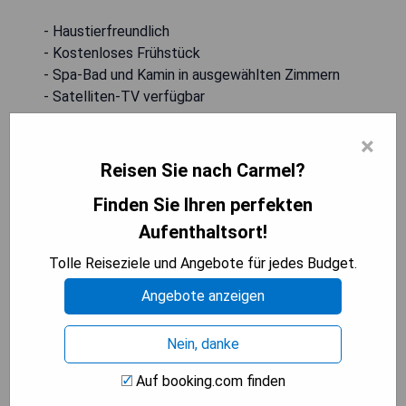
- Haustierfreundlich
- Kostenloses Frühstück
- Spa-Bad und Kamin in ausgewählten Zimmern
- Satelliten-TV verfügbar
- Kostenlose Zeitungen
×
Reisen Sie nach Carmel?
PREISE ANZEIGEN
Finden Sie Ihren perfekten
Aufenthaltsort!
Horizon Inn & Ocean View Lodge
Tolle Reiseziele und Angebote für jedes Budget.
Angebote anzeigen
Nein, danke
Auf booking.com finden