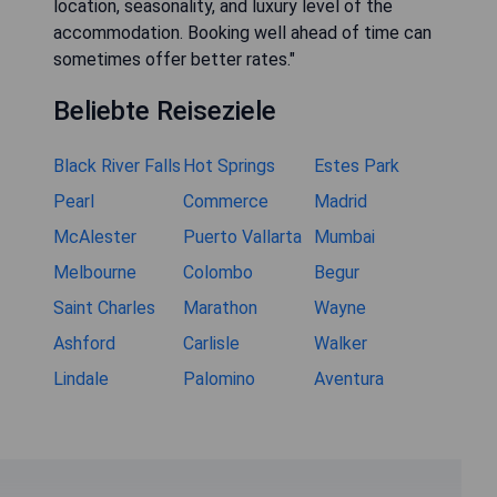
location, seasonality, and luxury level of the
accommodation. Booking well ahead of time can
sometimes offer better rates."
Beliebte Reiseziele
Black River Falls
Hot Springs
Estes Park
Pearl
Commerce
Madrid
McAlester
Puerto Vallarta
Mumbai
Melbourne
Colombo
Begur
Saint Charles
Marathon
Wayne
Ashford
Carlisle
Walker
Lindale
Palomino
Aventura