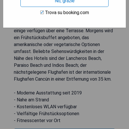
No, grazie
eigenes Bad mit Dusche und kostenlosen
Pflegeprodukten. Jedes Zimmer ist zudem mit
Trova su booking.com
einem Flachbild-TV, Klimaanlage sowie
Bettwäsche und Handtüchern ausgestattet;
einige verfügen über eine Terrasse. Morgens wird
ein Frühstücksbuffet angeboten, das
amerikanische oder vegetarische Optionen
umfasst. Beliebte Sehenswürdigkeiten in der
Nähe des Hotels sind der Lancheros Beach,
Paraiso Beach und Indios Beach; der
nächstgelegene Flughafen ist der internationale
Flughafen Cancún in einer Entfernung von 35 km.
- Moderne Ausstattung seit 2019
- Nahe am Strand
- Kostenloses WLAN verfügbar
- Vielfältige Frühstücksoptionen
- Fitnesscenter vor Ort