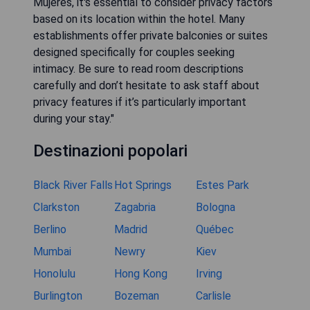
Mujeres, it's essential to consider privacy factors
based on its location within the hotel. Many
establishments offer private balconies or suites
designed specifically for couples seeking
intimacy. Be sure to read room descriptions
carefully and don’t hesitate to ask staff about
privacy features if it’s particularly important
during your stay."
Destinazioni popolari
Black River Falls
Hot Springs
Estes Park
Clarkston
Zagabria
Bologna
Berlino
Madrid
Québec
Mumbai
Newry
Kiev
Honolulu
Hong Kong
Irving
Burlington
Bozeman
Carlisle