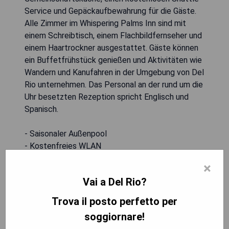
Service und Gepäckaufbewahrung für die Gäste.
Alle Zimmer im Whispering Palms Inn sind mit
einem Schreibtisch, einem Flachbildfernseher und
einem Haartrockner ausgestattet. Gäste können
ein Buffetfrühstück genießen und Aktivitäten wie
Wandern und Kanufahren in der Umgebung von Del
Rio unternehmen. Das Personal an der rund um die
Uhr besetzten Rezeption spricht Englisch und
Spanisch.
- Saisonaler Außenpool
- Kostenfreies WLAN
- Kostenloser Shuttle-Service
×
- Haustierfreundlich
Vai a Del Rio?
- Aktivitäten wie Wandern und Kanufahren in der
Nähe
Trova il posto perfetto per
soggiornare!
MOSTRA I PREZZI