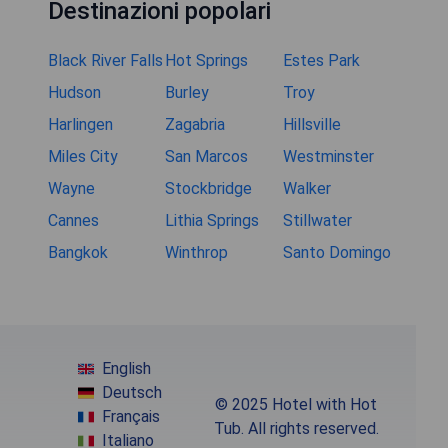
Destinazioni popolari
Black River Falls
Hot Springs
Estes Park
Hudson
Burley
Troy
Harlingen
Zagabria
Hillsville
Miles City
San Marcos
Westminster
Wayne
Stockbridge
Walker
Cannes
Lithia Springs
Stillwater
Bangkok
Winthrop
Santo Domingo
English
Deutsch
© 2025 Hotel with Hot
Français
Tub. All rights reserved.
Italiano