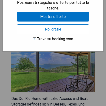
Posizioni strategiche e offerte per tutte le
tasche.
Mostra offerte
Del Rio Home with Lake Access
and Boat Storage!
No, grazie
Trova su booking.com
Das Del Rio Home with Lake Access and Boat
Storage! befindet sich in Del Rio, Texas, und