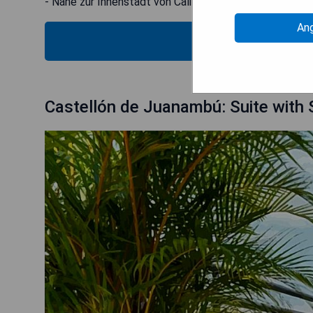
- Nähe zur Innenstadt von Cali
An
PRE
Castellón de Juanambú: Suite with 