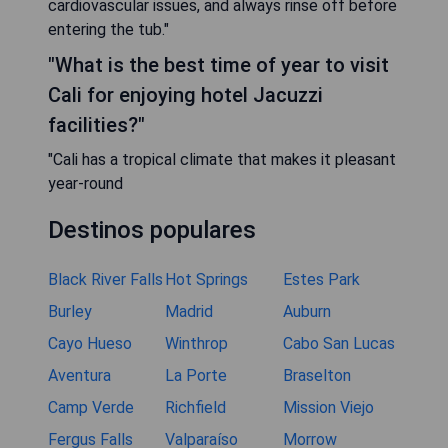
cardiovascular issues, and always rinse off before
entering the tub."
"What is the best time of year to visit
Cali for enjoying hotel Jacuzzi
facilities?"
"Cali has a tropical climate that makes it pleasant
year-round
Destinos populares
Black River Falls
Hot Springs
Estes Park
Burley
Madrid
Auburn
Cayo Hueso
Winthrop
Cabo San Lucas
Aventura
La Porte
Braselton
Camp Verde
Richfield
Mission Viejo
Fergus Falls
Valparaíso
Morrow