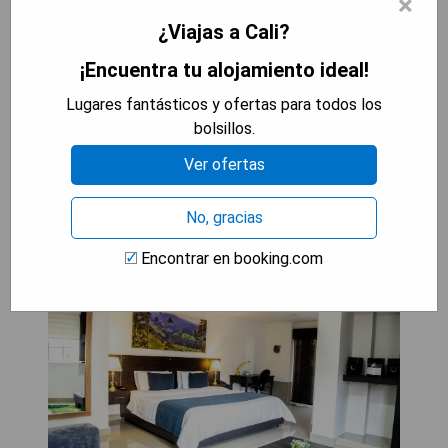
×
- Estacionamiento gratuito disponible.
¿Viajas a Cali?
- WiFi gratis en todo el hotel.
- Proximidad a centros comerciales importantes.
¡Encuentra tu alojamiento ideal!
- Aire acondicionado en todas las habitaciones.
Lugares fantásticos y ofertas para todos los
bolsillos.
MOSTRAR PRECIOS
Ver ofertas
No, gracias
Azor Hotel Cali Versalles
Encontrar en booking.com