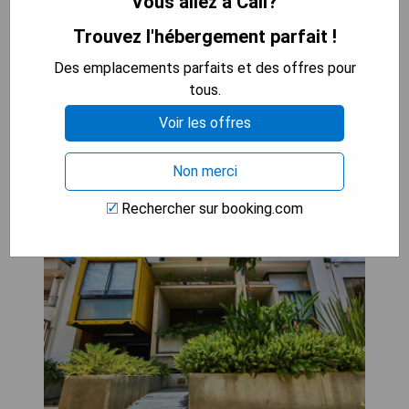
Vous allez à Cali?
Alko Hotel Integrado
Trouvez l'hébergement parfait !
Des emplacements parfaits et des offres pour
tous.
Voir les offres
Non merci
Rechercher sur booking.com