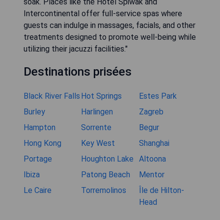
soak. Places like the Hotel Spiwak and
Intercontinental offer full-service spas where
guests can indulge in massages, facials, and other
treatments designed to promote well-being while
utilizing their jacuzzi facilities."
Destinations prisées
Black River Falls
Hot Springs
Estes Park
Burley
Harlingen
Zagreb
Hampton
Sorrente
Begur
Hong Kong
Key West
Shanghai
Portage
Houghton Lake
Altoona
Ibiza
Patong Beach
Mentor
Le Caire
Torremolinos
Île de Hilton-
Head