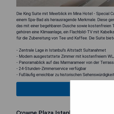
Die King Suite mit Meerblick im Mina Hotel - Special C
einem Spa-Bad als herausragende Merkmale. Diese ge
das mit einer begehbaren Dusche sowie kostenfreien To
gehören eine Klimaanlage, ein Flachbild-TV mit Kabelk
für die Zubereitung von Tee und Kaffee. Die Suite bi
- Zentrale Lage in Istanbul’s Altstadt Sultanahmet
- Modern ausgestattete Zimmer mit kostenfreiem W
- Panoramablick auf das Marmarameer von der Terras
- 24-Stunden-Zimmerservice verfügbar
- Fußläufig erreichbar zu historischen Sehenswürdigke
PRE
Crowne Plaza Istanbul Asia: Preside