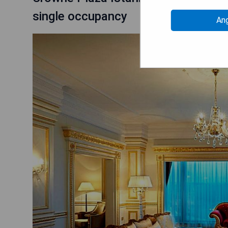
single occupancy
An