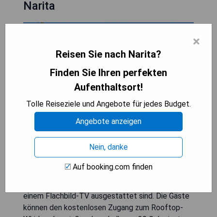
Narita
×
Reisen Sie nach Narita?
Finden Sie Ihren perfekten
Aufenthaltsort!
Tolle Reiseziele und Angebote für jedes Budget.
Angebote anzeigen
Nein, danke
Das International Garden Hotel Narita liegt nur 15
Autominuten vom Flughafen Narita entfernt und
Auf booking.com finden
bietet ein modernes Ambiente mit einem 24-
Stunden-Fitnesscenter sowie Zimmern, die mit
einem Flachbild-TV ausgestattet sind. Die Gäste
können den kostenlosen Zugang zum Rooftop-