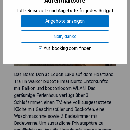
Aufenthaltsort!
Tolle Reiseziele und Angebote für jedes Budget.
Angebote anzeigen
Nein, danke
Auf booking.com finden
Das Bears Den at Leech Lake auf dem Heartland
Trail in Walker bietet klimatisierte Unterkünfte
mit Balkon und kostenlosem WLAN. Das
geräumige Ferienhaus verfügt über 3
Schlafzimmer, einen TV, eine voll ausgestattete
Küche mit Geschirrspüler und Backofen, eine
Waschmaschine sowie 2 Badezimmer mit
Badewanne. Um zusätzliche Privatsphäre zu