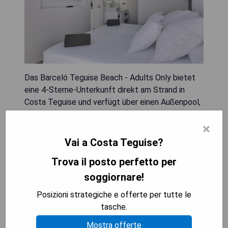
Das Barceló Teguise Beach - Adults Only bietet
eine 4-Sterne-Unterkunft direkt am Strand in
Costa Teguise und verfügt über einen Außenpool,
ein Fitnesscenter und einen Garten. Das Hotel
×
bietet einen Zimmerservice, Concierge-Services
sowie ein Restaurant, das asiatische und
Vai a Costa Teguise?
internationale Küche serviert. Die klimatisierten
Trova il posto perfetto per
Zimmer sind mit einem Kleiderschrank, einer
Kaffeemaschine, einer Minibar, einem Safe, einem
soggiornare!
Flachbild-TV, einem Balkon und einem eigenen
Posizioni strategiche e offerte per tutte le
Bad mit Dusche ausgestattet. Ein
tasche.
Buffetfrühstück steht den Gästen zur Verfügung;
auf Anfrage sind vegetarische, milchfreie und
Mostra offerte