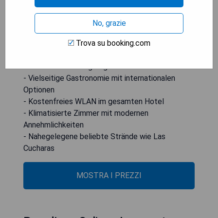
glutenfreie Optionen erhältlich. Zu den weiteren
Annehmlichkeiten gehören eine Sonnenterrasse
No, grazie
sowie Möglichkeiten zum Radfahren und zur
Autovermietung.
Trova su booking.com
- Direkt am Strand gelegen
- Vielseitige Gastronomie mit internationalen
Optionen
- Kostenfreies WLAN im gesamten Hotel
- Klimatisierte Zimmer mit modernen
Annehmlichkeiten
- Nahegelegene beliebte Strände wie Las
Cucharas
MOSTRA I PREZZI