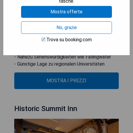
tasche.
entfernt, während der nächstgelegene Flughafen
Mostra offerte
der Morgantown Municipal Airport in 47 km
Entfernung ist.
No, grazie
- Kostenfreies WLAN und Parken
Trova su booking.com
- Sonnenterrasse für entspannte Stunden
- Zimmer mit Küchenzeile verfügbar
- Nahezu Sehenswürdigkeiten wie Fallingwater
- Günstige Lage zu regionalen Universitäten
MOSTRA I PREZZI
Historic Summit Inn