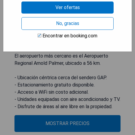
acceso a un patio, estacionamiento privado
Ver ofertas
gratuito y WiFi gratis. Los huéspedes pueden
disfrutar de los jardines exteriores. Las unidades
No, gracias
incluyen terraza, aire acondicionado, televisión de
pantalla plana y baño privado con ducha y secador
Encontrar en booking.com
de pelo. En el complejo de apartamentos, cada
unidad está equipada con ropa de cama y toallas.
El aeropuerto más cercano es el Aeropuerto
Regional Arnold Palmer, ubicado a 56 km.
- Ubicación céntrica cerca del sendero GAP.
- Estacionamiento gratuito disponible.
- Acceso a WiFi sin costo adicional.
- Unidades equipadas con aire acondicionado y TV.
- Disfrute de áreas al aire libre en la propiedad.
MOSTRAR PRECIOS