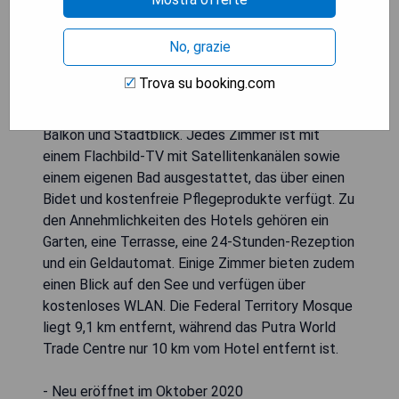
No, grazie
Trova su booking.com
Das A&R Urban Hotel in Kuala Lumpur bietet seit
Oktober 2020 klimatisierte Twin Zimmer mit
Balkon und Stadtblick. Jedes Zimmer ist mit
einem Flachbild-TV mit Satellitenkanälen sowie
einem eigenen Bad ausgestattet, das über einen
Bidet und kostenfreie Pflegeprodukte verfügt. Zu
den Annehmlichkeiten des Hotels gehören ein
Garten, eine Terrasse, eine 24-Stunden-Rezeption
und ein Geldautomat. Einige Zimmer bieten zudem
einen Blick auf den See und verfügen über
kostenloses WLAN. Die Federal Territory Mosque
liegt 9,1 km entfernt, während das Putra World
Trade Centre nur 10 km vom Hotel entfernt ist.
- Neu eröffnet im Oktober 2020