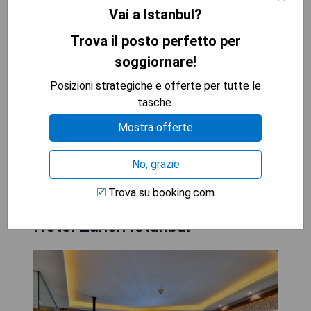
- Zugang zu einem Wellnessbereich mit
Vai a Istanbul?
Aromatherapie
- Innenpool und Hot Tub zur Entspannung
Trova il posto perfetto per
- Kostenloses WLAN in der gesamten Unterkunft
soggiornare!
- Nahe gelegene Einkaufsmöglichkeiten im Via
Posizioni strategiche e offerte per tutte le
Port Outlet Shopping Centre
tasche.
- Elegantes Restaurant mit internationalen
Gerichten
Mostra offerte
MOSTRA I PREZZI
No, grazie
Trova su booking.com
Hotel Zurich Istanbul