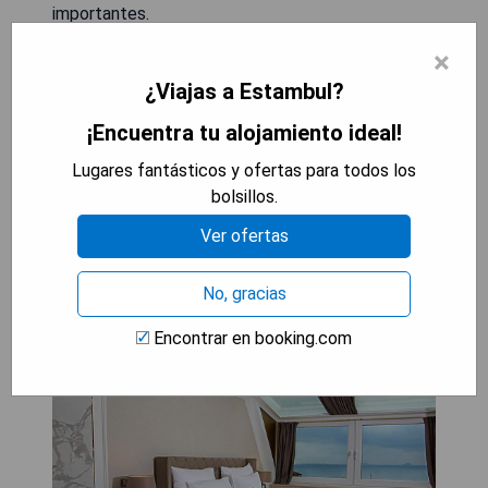
importantes.
- Piscina cubierta climatizada disponible.
×
- Desayuno buffet abundante cada mañana.
¿Viajas a Estambul?
- Vistas panorámicas desde el restaurante del
hotel.
¡Encuentra tu alojamiento ideal!
Lugares fantásticos y ofertas para todos los
MOSTRAR PRECIOS
bolsillos.
Ver ofertas
Mina Hotel - Special Category:
No, gracias
King Suite with Sea View
Encontrar en booking.com