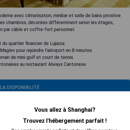
rne avec climatisation, minibar et salle de bains privative
 Les chambres, décorées différemment selon les étages,
n par câble et coffre-fort personnel.
du quartier financier de Lujiazui.
Maglev pour rejoindre l'aéroport en 8 minutes.
terrain de mini-golf et court de tennis.
cantonaises au restaurant Always Cantonese.
 LA DISPONIBILITÉ
Vous allez à Shanghai?
s Queen Room with Garden View
Trouvez l'hébergement parfait !