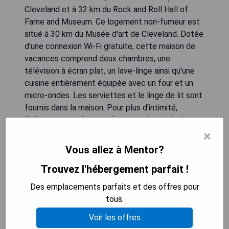
Cleveland et à 32 km du Rock and Roll Hall of
Fame and Museum. Ce logement non-fumeur est
situé à 30 km du Musée d'art de Cleveland. Dotée
d'une connexion Wi-Fi gratuite, cette maison de
vacances comprend deux chambres, une
télévision à écran plat, un lave-linge ainsi qu'une
cuisine entièrement équipée avec un four et un
micro-ondes. Les serviettes et le linge de lit sont
fournis dans la maison. Pour plus d'intimité,
l'hébergement dispose d'une entrée privée. Le
Centre des congrès de Cleveland se trouve à 32
×
km et la gare Amtrak - Cleveland Station est
Vous allez à Mentor?
située à 33 km. L'aéroport le plus proche est celui
Trouvez l'hébergement parfait !
de Burke Lakefront, distant de 29 km.
Des emplacements parfaits et des offres pour
- Proximité du lac Érié
tous.
- Connexion Wi-Fi gratuite
Voir les offres
- Cuisine entièrement équipée