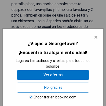
pantalla plana, una cocina completamente
equipada con lavavajillas y horno, una lavadora y 2
baños. También dispone de una sala de estar y
una chimenea. Los huéspedes podrán disfrutar de
actividades como esquí en los alrededores de
Idaho Springs. El Museo Buffalo Bill & Grave se
×
encuentra a 37 km del alojamiento, mientras que
¿Viajas a Georgetown?
el aeropuerto más cercano es el Aeropuerto
Internacional de Denver, situado a 82 km.
¡Encuentra tu alojamiento ideal!
Lugares fantásticos y ofertas para todos los
- Vistas panorámicas a las montañas.
bolsillos.
- Jacuzzi disponible para relajarse.
- Amplia capacidad con cuatro dormitorios.
Ver ofertas
- Acceso fácil a actividades al aire libre como
esquí.
No, gracias
- Estacionamiento privado sin costo adicional.
Encontrar en booking.com
MOSTRAR PRECIOS