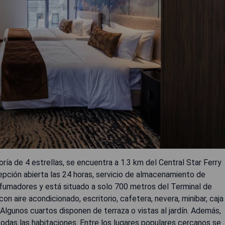
ía de 4 estrellas, se encuentra a 1.3 km del Central Star Ferry
epción abierta las 24 horas, servicio de almacenamiento de
o fumadores y está situado a solo 700 metros del Terminal de
 aire acondicionado, escritorio, cafetera, nevera, minibar, caja
 Algunos cuartos disponen de terraza o vistas al jardín. Además,
odas las habitaciones. Entre los lugares populares cercanos se