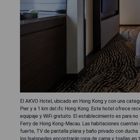
El AKVO Hotel, ubicado en Hong Kong y con una categor
Pier y a 1 km del ifc Hong Kong. Este hotel ofrece rec
equipaje y WiFi gratuito. El establecimiento es para n
Ferry de Hong Kong-Macau. Las habitaciones cuentan con
fuerte, TV de pantalla plana y baño privado con ducha.
los huéspedes encontrarán ropa de cama y toallas en t