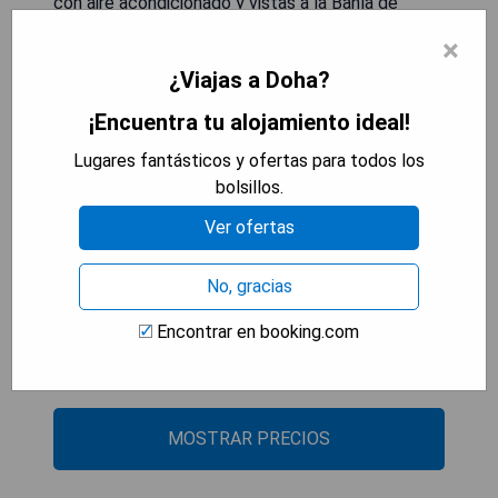
con aire acondicionado y vistas a la Bahía de
Doha. Cuenta con una playa privada y el eforea
×
spa que incluye una piscina al aire libre. Cada una
¿Viajas a Doha?
de las bien equipadas habitaciones del Hilton
dispone de televisión de pantalla plana, minibar y
¡Encuentra tu alojamiento ideal!
máquina para preparar té/café, así como artículos
Lugares fantásticos y ofertas para todos los
de tocador, secador de pelo, instalaciones para
bolsillos.
planchar y bata. Todas las habitaciones y suites
ofrecen vistas al Golfo Árabe.
Ver ofertas
- Vistas espectaculares a la Bahía de Doha.
No, gracias
- Playa privada exclusiva para los huéspedes.
- Spa e instalaciones recreativas completas.
Encontrar en booking.com
- Habitaciones elegantes y bien equipadas.
- Ubicación privilegiada en el paseo marítimo.
MOSTRAR PRECIOS