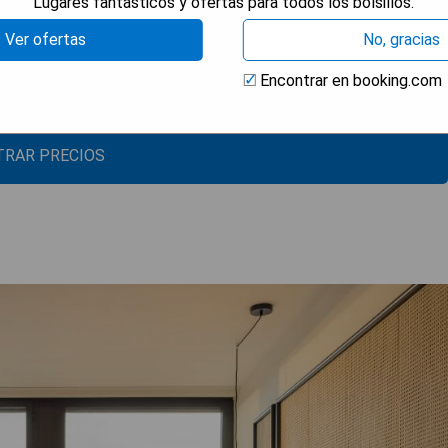
Lugares fantásticos y ofertas para todos los bolsillos.
Ver ofertas
No, gracias
Encontrar en booking.com
edral Saint-André.
RAR PRECIOS