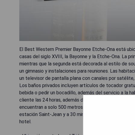
El Best Western Premier Bayonne Etche-Ona está ubic
casas del siglo XVIII, la Bayonne y la Etche-Ona. La p
mientras que la segunda está decorada al estilo de sou
un gimnasio y instalaciones para reuniones. Las habi
un televisor de pantalla plana con canales por satélite,
Los baños privados incluyen artículos de tocador gratu
bebida o pedir un bocadillo, además del servicio a la h
cliente las 24 horas, además de servicios de habitacion
encuentran a solo 500 metros. El Best Western Plus "
estación Saint-Jean y a 30 minutos del Aeropuerto de 
hotel.