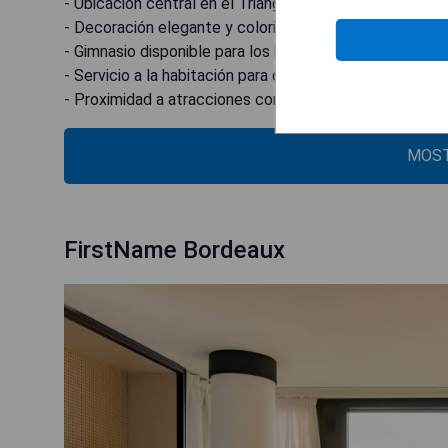
- Ubicación central en el Triángulo Dorado.
- Decoración elegante y colorida en las habitaciones.
- Gimnasio disponible para los huéspedes.
- Servicio a la habitación para desayunos.
- Proximidad a atracciones como el río Garona y la Cat
MOST
FirstName Bordeaux