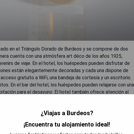
ado en el Triángulo Dorado de Burdeos y se compone de dos
rimera cuenta con una atmósfera art déco de los años 1925,
venirs de viaje. En el hotel, los huéspedes pueden disfrutar de
taciones están elegantemente decoradas y cada una dispone de
 acceso gratuito a WiFi, una bandeja de cortesía y un escritorio.
itos. En el bar del hotel, los huéspedes pueden relajarse con una
abitación para el desayuno. El hotel también ofrece atención al
es y lavandería. El río Garona y la Catedral Saint-André se
Bayonne Etche-Ona" se encuentra a 15 minutos en coche de la
¿Viajas a Burdeos?
Burdeos; hay estacionamiento público disponible alrededor del
¡Encuentra tu alojamiento ideal!