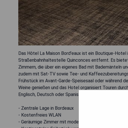
Das Hôtel La Maison Bord'eaux ist ein Boutique-Hotel
Straßenbahnhaltestelle Quinconces entfernt. Es biet
Zimmern, die über ein eigenes Bad mit Bademänteln u
zudem mit Sat-TV sowie Tee- und Kaffeezubereitungsm
Frühstück im Avant-Garde-Speisesaal oder während des
Weine genießen und das Hotel organisiert Touren durc
Englisch, Deutsch oder Spanisch. Das Grand Théâtre li
- Zentrale Lage in Bordeaux
- Kostenfreies WLAN
- Geräumige Zimmer mit modernen Annehmlichkeiten