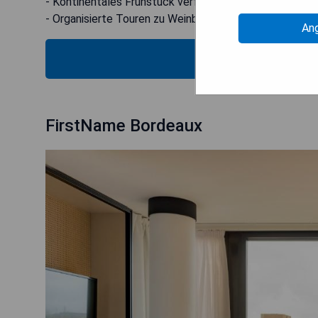
- Kontinentales Frühstück verfügbar
- Organisierte Touren zu Weinbergen
An
PRE
FirstName Bordeaux