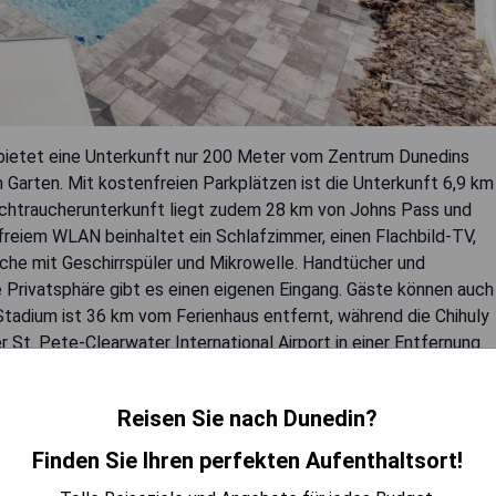
bietet eine Unterkunft nur 200 Meter vom Zentrum Dunedins
 Garten. Mit kostenfreien Parkplätzen ist die Unterkunft 6,9 km
Nichtraucherunterkunft liegt zudem 28 km von Johns Pass und
freiem WLAN beinhaltet ein Schlafzimmer, einen Flachbild-TV,
he mit Geschirrspüler und Mikrowelle. Handtücher und
 Privatsphäre gibt es einen eigenen Eingang. Gäste können auch
adium ist 36 km vom Ferienhaus entfernt, während die Chihuly
r St. Pete-Clearwater International Airport in einer Entfernung
Reisen Sie nach Dunedin?
Finden Sie Ihren perfekten Aufenthaltsort!