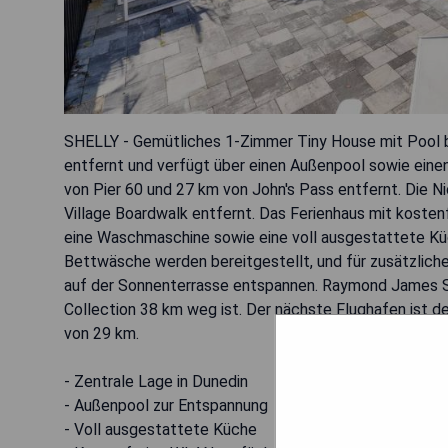
SHELLY - Gemütliches 1-Zimmer Tiny House mit Pool 
entfernt und verfügt über einen Außenpool sowie einen
von Pier 60 und 27 km von John's Pass entfernt. Die 
Village Boardwalk entfernt. Das Ferienhaus mit kosten
eine Waschmaschine sowie eine voll ausgestattete Küc
Bettwäsche werden bereitgestellt, und für zusätzliche
auf der Sonnenterrasse entspannen. Raymond James St
Collection 38 km weg ist. Der nächste Flughafen ist de
von 29 km.
- Zentrale Lage in Dunedin
- Außenpool zur Entspannung
- Voll ausgestattete Küche