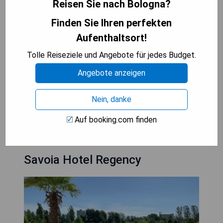
ausgestattet. Das Hotel serviert ein Buffet- oder
Reisen Sie nach Bologna?
amerikanisches Frühstück.
Finden Sie Ihren perfekten
Aufenthaltsort!
- Zentrale Lage in Bologna
- Kostenloses WLAN verfügbar
Tolle Reiseziele und Angebote für jedes Budget.
- Klimatisierte Zimmer für optimalen Komfort
Angebote anzeigen
- Vielseitige Frühstücksoptionen
- Private Parkmöglichkeiten vor Ort
Nein, danke
PREISE ANZEIGEN
Auf booking.com finden
Savoia Hotel Regency