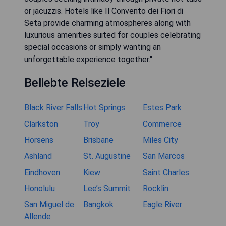
or jacuzzis. Hotels like Il Convento dei Fiori di
Seta provide charming atmospheres along with
luxurious amenities suited for couples celebrating
special occasions or simply wanting an
unforgettable experience together."
Beliebte Reiseziele
Black River Falls
Hot Springs
Estes Park
Clarkston
Troy
Commerce
Horsens
Brisbane
Miles City
Ashland
St. Augustine
San Marcos
Eindhoven
Kiew
Saint Charles
Honolulu
Lee’s Summit
Rocklin
San Miguel de
Bangkok
Eagle River
Allende