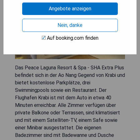
Angebote anzeigen
Nein, danke
Auf booking.com finden
Das Peace Laguna Resort & Spa - SHA Extra Plus
befindet sich in der Ao Nang Gegend von Krabi und
bietet kostenlose Parkplätze, drei
Swimmingpools sowie ein Restaurant. Der
Flughafen Krabi ist mit dem Auto in etwa 40
Minuten erreichbar. Alle Zimmer verfügen über
private Balkone oder Terrassen, sind klimatisiert
und mit einem Satelliten-TV, einem Safe sowie
einer Minibar ausgestattet. Die eigenen
Badezimmer sind mit Badewanne und Dusche