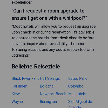
experience."
"Can I request a room upgrade to
ensure I get one with a whirlpool?"
"Most hotels will allow you to request an upgrade
upon check-in or during reservation. It's advisable
to contact the hotel's front desk directly before
arrival to inquire about availability of rooms
featuring jacuzzis and any costs associated with
upgrading."
Beliebte Reiseziele
Black River Falls
Hot Springs
Estes Park
Harlingen
Bologna
Colombo
Kiew
Newport Beach
Maastricht
Wayne
Burlington
San Miguel de
Allende