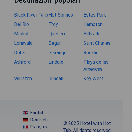
Destinazioni popolari
Black River Falls
Hot Springs
Estes Park
Del Rio
Troy
Hampton
Madrid
Québec
Hillsville
Lonavala
Begur
Saint Charles
Doha
Geiranger
Rocklin
Ashford
Lindale
Playa de las
Americas
Williston
Juneau
Key West
English
Deutsch
© 2025 Hotel with Hot
Français
Tub. All rights reserved.