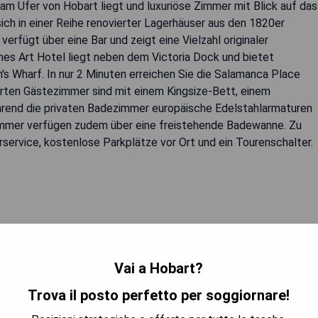
am Ufer von Hobart liegt und luxuriöse Zimmer mit Blick auf das
ich in einer Reihe renovierter Lagerhäuser aus den 1820er
erfügt über eine Bar und zeigt eine Vielzahl originaler
s Art Hotel liegt neben dem Victoria Dock und bietet
s Wharf. In nur 2 Minuten erreichen Sie die Salamanca Place
erten Gästezimmer sind mit einem Kingsize-Bett, einem
rend die privaten Badezimmer europäische Edelstahlarmaturen
immer verfügen zudem über eine freistehende Badewanne. Zu
rvice, kostenlose Parkplätze vor Ort und ein Tourenschalter.
Vai a Hobart?
TRA I PREZZI
Trova il posto perfetto per soggiornare!