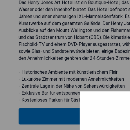
Das Henry Jones Art Hotel ist ein Boutique-Hotel, das 
Wasser oder den Innenhof bietet. Das Hotel befindet s
Jahren und einer ehemaligen IXL-Marmeladenfabrik. Es v
Kunstwerke auf dem gesamten Gelände. Der Henry Jone
Ausblicke auf den Mount Wellington und den Fisherman'
und das Stadtzentrum von Hobart (CBD). Die klimatisi
Flachbild-TV und einem DVD-Player ausgestattet, wäh
sowie Glas- und Sandsteinwände bieten; einige Badez
den Annehmlichkeiten gehören der 24-Stunden-Zimmerse
- Historisches Ambiente mit künstlerischem Flair
- Luxuriöse Zimmer mit modernen Annehmlichkeiten
- Zentrale Lage in der Nähe von Sehenswürdigkeiten
- Exklusive Bar für entspannende Getränke
- Kostenloses Parken für Gäste
MOS