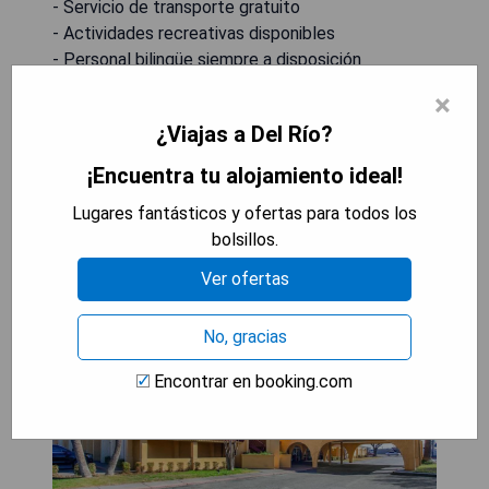
- Servicio de transporte gratuito
- Actividades recreativas disponibles
- Personal bilingüe siempre a disposición
×
MOSTRAR PRECIOS
¿Viajas a Del Río?
¡Encuentra tu alojamiento ideal!
Lugares fantásticos y ofertas para todos los
Days Inn by Wyndham Del Rio
bolsillos.
Ver ofertas
No, gracias
Encontrar en booking.com