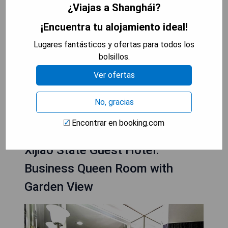
- Amplia gama de comodidades modernas.
¿Viajas a Shanghái?
- Ubicación excelente con fácil acceso al
transporte público.
¡Encuentra tu alojamiento ideal!
- Diversidad en opciones gastronómicas.
Lugares fantásticos y ofertas para todos los
- Instalaciones recreativas como piscina cubierta
bolsillos.
y spa.
- Decoración contemporánea y confortable.
Ver ofertas
No, gracias
MOSTRAR PRECIOS
Encontrar en booking.com
Xijiao State Guest Hotel:
Business Queen Room with
Garden View