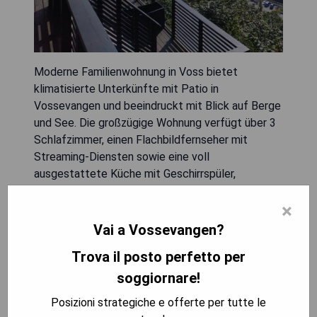
Moderne Familienwohnung in Voss bietet
klimatisierte Unterkünfte mit Patio in
Vossevangen und beeindruckt mit Blick auf Berge
und See. Die großzügige Wohnung verfügt über 3
Schlafzimmer, einen Flachbildfernseher mit
Streaming-Diensten sowie eine voll
ausgestattete Küche mit Geschirrspüler,
Backofen, Waschmaschine, Mikrowelle und
×
Toaster. Zu den Annehmlichkeiten gehören eine
Terrasse, kostenloses WLAN, kostenlose
Vai a Vossevangen?
Privatparkplätze und eine Ladestation für
Trova il posto perfetto per
Elektrofahrzeuge. Der private Eingang ermöglicht
Gästen einen angenehmen Aufenthalt mit
soggiornare!
frischem Obst und Süßigkeiten zur Begrüßung.
Posizioni strategiche e offerte per tutte le
Diese Allergiker-freundliche Nichtraucherwohnung