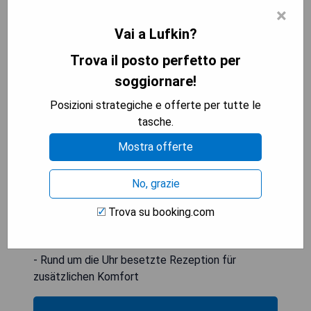
Kabelkanälen, Kühlschrank, Kaffeemaschine,
×
Dusche, Haartrockner und Schreibtisch
Vai a Lufkin?
ausgestattet. Die Zimmer im Hotel verfügen über
Trova il posto perfetto per
ein eigenes Bad und Bettwäsche. Ein
Businesscenter sowie Verkaufsautomaten mit
soggiornare!
Snacks und Getränken sind ebenfalls vor Ort
Posizioni strategiche e offerte per tutte le
vorhanden. Der nächstgelegene Flughafen ist der
tasche.
Huntsville Municipal Airport, 122 km von der
Unterkunft entfernt.
Mostra offerte
- Zentrale Lage in Lufkin
No, grazie
- Kostenfreies WLAN verfügbar
- Fitnesscenter und Whirlpool zur Entspannung
Trova su booking.com
- Gut ausgestattete Zimmer mit modernen
Annehmlichkeiten
- Rund um die Uhr besetzte Rezeption für
zusätzlichen Komfort