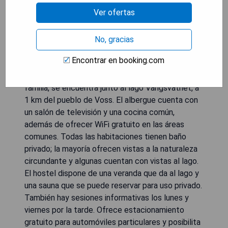
Ver ofertas
No, gracias
Encontrar en booking.com
El Voss Vandrarheim Hostel, administrado por una
familia, se encuentra junto al lago Vangsvatnet, a
1 km del pueblo de Voss. El albergue cuenta con
un salón de televisión y una cocina común,
además de ofrecer WiFi gratuito en las áreas
comunes. Todas las habitaciones tienen baño
privado; la mayoría ofrecen vistas a la naturaleza
circundante y algunas cuentan con vistas al lago.
El hostel dispone de una veranda que da al lago y
una sauna que se puede reservar para uso privado.
También hay sesiones informativas los lunes y
viernes por la tarde. Ofrece estacionamiento
gratuito para automóviles particulares y posibilita