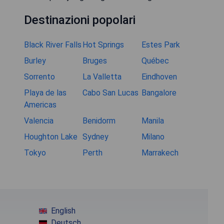
Destinazioni popolari
Black River Falls
Hot Springs
Estes Park
Burley
Bruges
Québec
Sorrento
La Valletta
Eindhoven
Playa de las
Cabo San Lucas
Bangalore
Americas
Valencia
Benidorm
Manila
Houghton Lake
Sydney
Milano
Tokyo
Perth
Marrakech
English
Deutsch