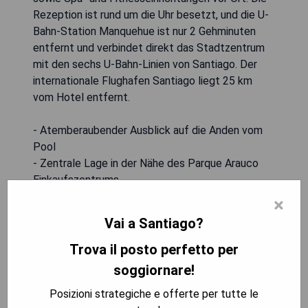
Rezeption ist rund um die Uhr besetzt, und die U-
Bahn-Station Manquehue ist nur 2 Gehminuten
entfernt und verbindet direkt das Stadtzentrum
mit den sechs U-Bahn-Linien von Santiago. Der
internationale Flughafen Santiago liegt 25 km
vom Hotel entfernt.
- Atemberaubender Ausblick auf die Anden vom
Pool
- Zentrale Lage in der Nähe des Parque Arauco
Einkaufszentrums
- Kostenfreies WLAN in allen Zimmern
×
- Ganzjährig geöffnetes beheiztes Hallenbad
Vai a Santiago?
- Umfassende Spa- und Fitnessmöglichkeiten vor
Ort
Trova il posto perfetto per
soggiornare!
MOSTRA I PREZZI
Posizioni strategiche e offerte per tutte le