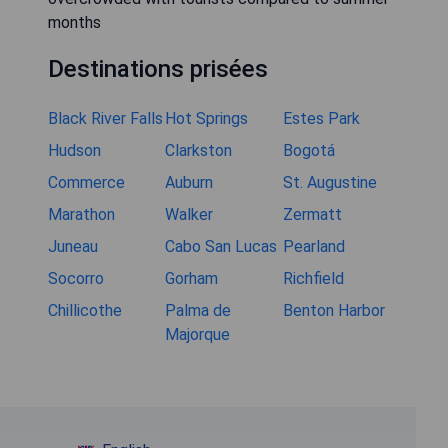
months
Destinations prisées
Black River Falls
Hot Springs
Estes Park
Hudson
Clarkston
Bogotá
Commerce
Auburn
St. Augustine
Marathon
Walker
Zermatt
Juneau
Cabo San Lucas
Pearland
Socorro
Gorham
Richfield
Chillicothe
Palma de
Benton Harbor
Majorque