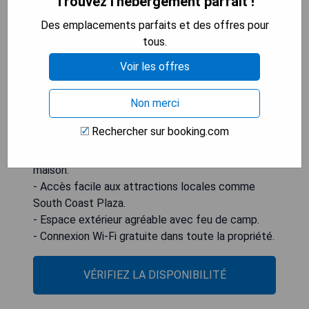
Trouvez l'hébergement parfait !
machine à laver, un micro-ondes et un grille-pain.
Les serviettes et le linge de lit sont fournis.
Des emplacements parfaits et des offres pour
L'hébergement comprend également une
tous.
cheminée. Le stade Angel d'Anaheim est situé à
Voir les offres
35 km tandis que le Honda Center se trouve
également à la même distance. L'aéroport le plus
Non merci
proche est l'aéroport John Wayne, situé à 24 km.
Rechercher sur booking.com
- Hébergement spacieux avec 4 chambres.
- Cuisine entièrement équipée pour les repas faits
maison.
- Accès facile aux attractions locales comme
South Coast Plaza.
- Espace extérieur agréable avec feu de camp.
- Connexion Wi-Fi gratuite dans toute la propriété.
VÉRIFIEZ LA DISPONIBILITÉ