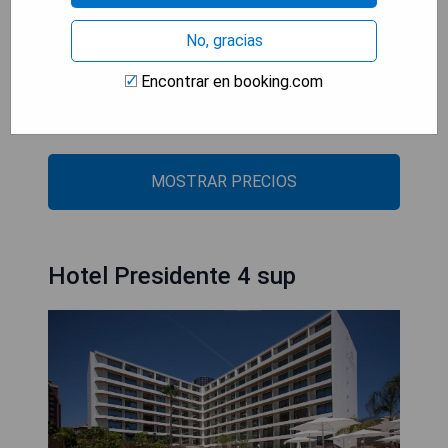
- Ubicación ideal junto a la playa
- Vistas panorámicas al mar
No, gracias
- Restaurante gourmet con cocina local
- Spa completo para relajación
Encontrar en booking.com
- Habitaciones elegantes con comodidades
modernas
MOSTRAR PRECIOS
Hotel Presidente 4 sup