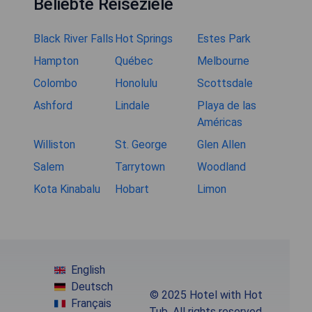
Beliebte Reiseziele
Black River Falls
Hot Springs
Estes Park
Hampton
Québec
Melbourne
Colombo
Honolulu
Scottsdale
Ashford
Lindale
Playa de las
Américas
Williston
St. George
Glen Allen
Salem
Tarrytown
Woodland
Kota Kinabalu
Hobart
Limon
English
Deutsch
© 2025 Hotel with Hot
Français
Tub. All rights reserved.