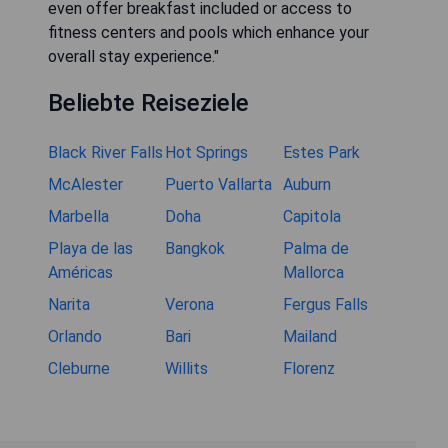
even offer breakfast included or access to
fitness centers and pools which enhance your
overall stay experience."
Beliebte Reiseziele
Black River Falls
Hot Springs
Estes Park
McAlester
Puerto Vallarta
Auburn
Marbella
Doha
Capitola
Playa de las
Bangkok
Palma de
Américas
Mallorca
Narita
Verona
Fergus Falls
Orlando
Bari
Mailand
Cleburne
Willits
Florenz