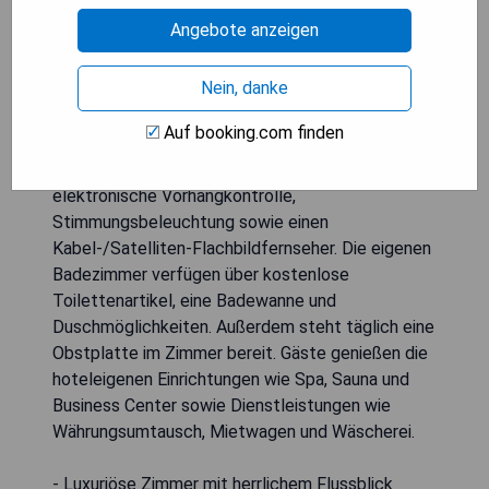
Station mit dem kostenlosen Fährtransfer. Der
Angebote anzeigen
internationale Flughafen Suvarnabhumi ist eine
45-minütige Autofahrt entfernt, während der
Nein, danke
Grand Palace und der Wat Arun Tempel in etwa 20
Minuten erreichbar sind. Die Zimmer sind mit
Auf booking.com finden
einem Ankleideraum, einer Couch und einem
Sitzbereich ausgestattet, zudem bieten sie
elektronische Vorhangkontrolle,
Stimmungsbeleuchtung sowie einen
Kabel-/Satelliten-Flachbildfernseher. Die eigenen
Badezimmer verfügen über kostenlose
Toilettenartikel, eine Badewanne und
Duschmöglichkeiten. Außerdem steht täglich eine
Obstplatte im Zimmer bereit. Gäste genießen die
hoteleigenen Einrichtungen wie Spa, Sauna und
Business Center sowie Dienstleistungen wie
Währungsumtausch, Mietwagen und Wäscherei.
- Luxuriöse Zimmer mit herrlichem Flussblick