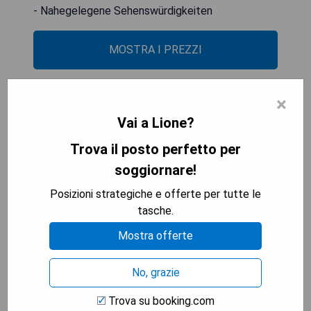
- Nahegelegene Sehenswürdigkeiten
MOSTRA I PREZZI
×
MiHotel Bizolon: Superior Suite
Vai a Lione?
"Monsieur" - single occupancy
Trova il posto perfetto per
soggiornare!
Posizioni strategiche e offerte per tutte le
tasche.
Mostra offerte
No, grazie
Trova su booking.com