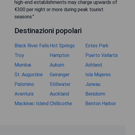
high-end establishments may charge upwards of
€300 per night or more during peak tourist
seasons."
Destinazioni popolari
Black River Falls
Hot Springs
Estes Park
Troy
Hampton
Puerto Vallarta
Mumbai
Auburn
Ashland
St. Augustine
Geiranger
Isla Mujeres
Palomino
Stillwater
Juneau
Aventura
Auckland
Benidorm
Mackinac Island
Chillicothe
Benton Harbor