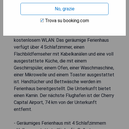
Das Historic Cadillac Home Walk to Lake and
No, grazie
Downtown! liegt in Cadillac, 7 km vom Carl T.
Johnson Hunting and Fishing Center und 21 km
Trova su booking.com
vom Mt. Zion Ski Area entfernt. Es bietet
klimatisierte Unterkünfte mit einer Terrasse und
kostenlosem WLAN. Das geräumige Ferienhaus
verfügt über 4 Schlafzimmer, einen
Flachbildfernseher mit Kabelkanälen und eine voll
ausgestattete Küche, die mit einem
Geschirrspüler, einem Ofen, einer Waschmaschine,
einer Mikrowelle und einem Toaster ausgestattet
ist. Handtücher und Bettwäsche werden im
Ferienhaus bereitgestellt. Die Unterkunft bietet
einen Kamin. Der nächste Flughafen ist der Cherry
Capital Airport, 74 km von der Unterkunft
entfernt.
- Geräumiges Ferienhaus mit 4 Schlafzimmern